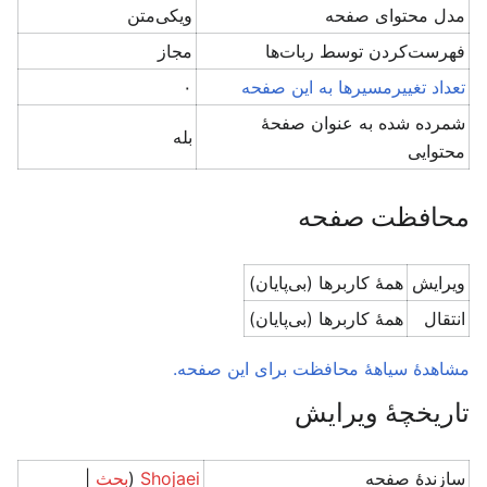
مدل محتوای صفحه
ویکی‌متن
‌فهرست‌کردن توسط ربات‌ها
مجاز
تعداد تغییرمسیرها به این صفحه
۰
شمرده شده به عنوان صفحهٔ
بله
محتوایی
محافظت صفحه
ویرایش
همهٔ کاربرها (بی‌پایان)
انتقال
همهٔ کاربرها (بی‌پایان)
مشاهدۀ سیاهۀ محافظت برای این صفحه.
تاریخچۀ ویرایش
سازندۀ صفحه
Shojaei
(
بحث
|