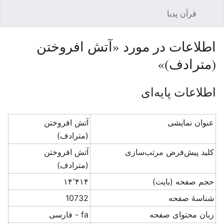
قرآن پدیا
باز کردن منو اصلی
جستجو
اطلاعات در مورد «آتش افروختن
(مترادف)»
اطلاعات پایه‌ای
عنوان نمایشی
آتش افروختن
(مترادف)
کلید پیش‌فرض مرتب‌سازی
آتش افروختن
(مترادف)
حجم صفحه (بایت)
۱۴٬۴۱۴
شناسهٔ صفحه
10732
زبان محتوای صفحه
fa - فارسی