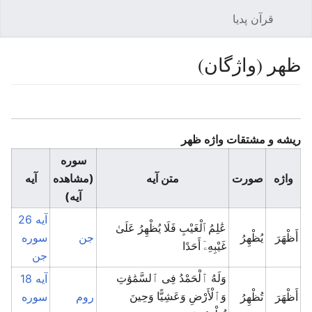
قرآن پدیا
باز کردن منو اصلی
جستجو
ظهر (واژگان)
زبان
پیگیری
ویرایش
ریشه و مشتقات واژه ظهر
سوره
واژه
صورت
متن آیه
(مشاهده
آیه
آیه)
آیه 26
عَٰلِمُ ٱلْغَيْبِ فَلَا يُظْهِرُ عَلَىٰ
أَظْهَرَ
يُظْهِرُ
جن
سوره
غَيْبِهِۦٓ أَحَدًا
جن
آیه 18
وَلَهُ ٱلْحَمْدُ فِى ٱلسَّمَٰوَٰتِ
أَظْهَرَ
تُظْهِرُ
روم
سوره
وَٱلْأَرْضِ وَعَشِيًّا وَحِينَ