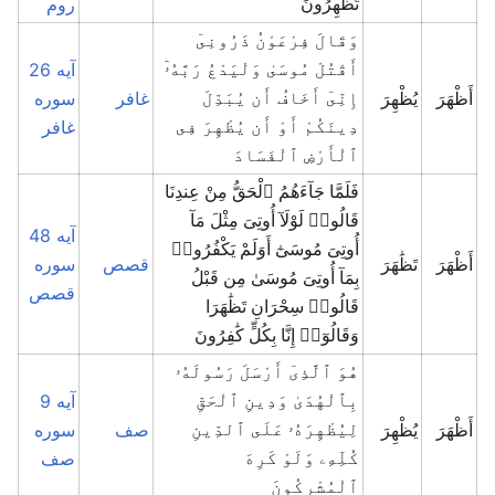
روم
تُظْهِرُونَ
وَقَالَ فِرْعَوْنُ ذَرُونِىٓ
آیه 26
أَقْتُلْ مُوسَىٰ وَلْيَدْعُ رَبَّهُۥٓ
أَظْهَرَ
يُظْهِرَ
غافر
سوره
إِنِّىٓ أَخَافُ أَن يُبَدِّلَ
غافر
دِينَكُمْ أَوْ أَن يُظْهِرَ فِى
ٱلْأَرْضِ ٱلْفَسَادَ
فَلَمَّا جَآءَهُمُ ٱلْحَقُّ مِنْ عِندِنَا
قَالُوا۟ لَوْلَآ أُوتِىَ مِثْلَ مَآ
آیه 48
أُوتِىَ مُوسَىٰٓ أَوَلَمْ يَكْفُرُوا۟
أَظْهَرَ
تَظَٰهَرَ
قصص
سوره
بِمَآ أُوتِىَ مُوسَىٰ مِن قَبْلُ
قصص
قَالُوا۟ سِحْرَانِ تَظَٰهَرَا
وَقَالُوٓا۟ إِنَّا بِكُلٍّ كَٰفِرُونَ
هُوَ ٱلَّذِىٓ أَرْسَلَ رَسُولَهُۥ
آیه 9
بِٱلْهُدَىٰ وَدِينِ ٱلْحَقِّ
أَظْهَرَ
يُظْهِرَ
صف
سوره
لِيُظْهِرَهُۥ عَلَى ٱلدِّينِ
صف
كُلِّهِۦ وَلَوْ كَرِهَ
ٱلْمُشْرِكُونَ